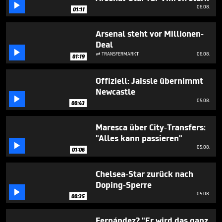

38
06.08.
01:11
seconds
Arsenal steht vor Millionen-
Deal

TRANSFERMARKT
06.08.

01:19
Offiziell: Jaissle übernimmt
Newcastle

05.08.
00:43
Maresca über City-Transfers:
"Alles kann passieren"

05.08.
01:06
Chelsea-Star zurück nach
Doping-Sperre

05.08.
00:35
Fernández? "Er wird das ganz