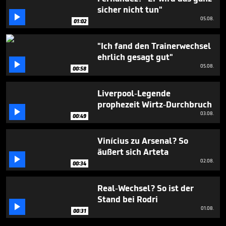
sicher nicht tun"

05.08.
01:02
"Ich fand den Trainerwechsel
ehrlich gesagt gut"

05.08.
00:58
Liverpool-Legende
prophezeit Wirtz-Durchbruch

03.08.
00:49
Vinícius zu Arsenal? So
äußert sich Arteta

02.08.
00:34
Real-Wechsel? So ist der
Stand bei Rodri

01.08.
00:31