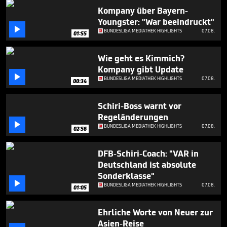
seconds
Kompany über Bayern-
Youngster: "War beeindruckt"

BUNDESLIGA MEDIATHEK HIGHLIGHTS
07.08.
01:55
Wie geht es Kimmich?
Kompany gibt Update

BUNDESLIGA MEDIATHEK HIGHLIGHTS
07.08.
00:34
Schiri-Boss warnt vor
Regeländerungen

BUNDESLIGA MEDIATHEK HIGHLIGHTS
07.08.
02:56
DFB-Schiri-Coach: "VAR in
Deutschland ist absolute
Sonderklasse"

BUNDESLIGA MEDIATHEK HIGHLIGHTS
07.08.
01:05
Ehrliche Worte von Neuer zur
Asien-Reise