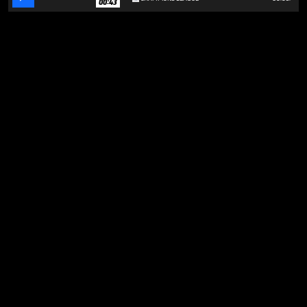
00:43