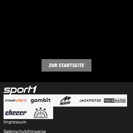
ZUR STARTSEITE
Impressum
Datenschutzhinweise