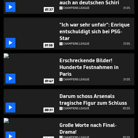
auch an deutschen Schiri

CHAMPIONS LEAGUE
31.05.
01:37
"Ich war sehr unfair": Enrique
entschuldigt sich bei PSG-
Star

CHAMPIONS LEAGUE
31.05.
01:56
Erschreckende Bilder!
Hunderte Festnahmen in
Paris

CHAMPIONS LEAGUE
31.05.
01:47
Darum schoss Arsenals
tragische Figur zum Schluss

CHAMPIONS LEAGUE
30.05.
00:31
Große Worte nach Final-
Drama!

CHAMPIONS LEAGUE
30.05.