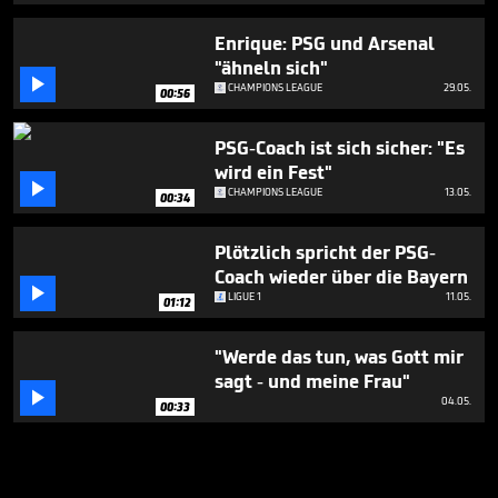
Enrique: PSG und Arsenal
"ähneln sich"

CHAMPIONS LEAGUE
29.05.
00:56
PSG-Coach ist sich sicher: "Es
wird ein Fest"

CHAMPIONS LEAGUE
13.05.
00:34
Plötzlich spricht der PSG-
Coach wieder über die Bayern

LIGUE 1
11.05.
01:12
"Werde das tun, was Gott mir
sagt - und meine Frau"

04.05.
00:33