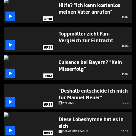
seconds
Hilfe? "Ich kann kostenlos
meinen Vater anrufen"

16.07.
01:10
Toppmöller zieht Fan-
Vergleich zur Eintracht

15.07.
00:51
Cuisance bei Bayern? "Kein
Misserfolg"

15.07.
01:41
"Deshalb entscheide ich mich
für Manuel Neuer"

WM 2026
16.06.
00:31
Diese Lobeshymne hat es in
sich

CHAMPIONS LEAGUE
29.05.
00:47