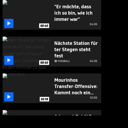
"Er möchte, dass
ich so bin, wie ich
immer war"

04.08.
00:40
Nächste Station für
ter Stegen steht
fest

FUSSBALL
04.08.

00:40
Mourinhos
Transfer-Offensive:
Kommt noch ein

Weltmeister?
03.08.
02:18
Adeyemi-Debüt?
Flick schonungslos