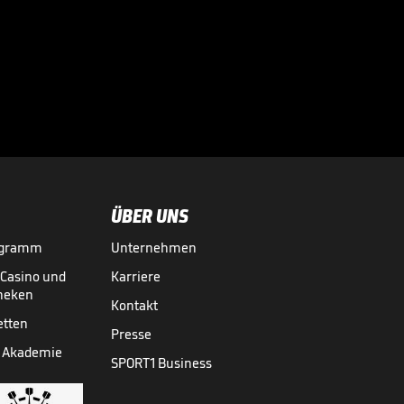
Fix! Barca schnappt
sich BVB-Star
Adeyemi

23.07.
00:51
ÜBER UNS
ogramm
Unternehmen
-Casino und
Karriere
theken
Kontakt
etten
Presse
 Akademie
SPORT1 Business