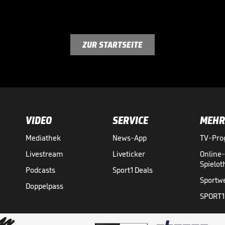
ZUR STARTSEITE
VIDEO
SERVICE
MEHR
Mediathek
News-App
TV-Pr
Livestream
Liveticker
Online
Spielo
Podcasts
Sport1 Deals
Sportw
Doppelpass
SPORT1