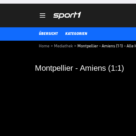

ÜBERSICHT
KATEGORIEN
Home
>
Mediathek
>
Montpellier - Amiens (1:1) - Alle 
Montpellier - Amiens (1:1)
Montpellier - Amiens 
Spätes Tor rettet Montpellier v