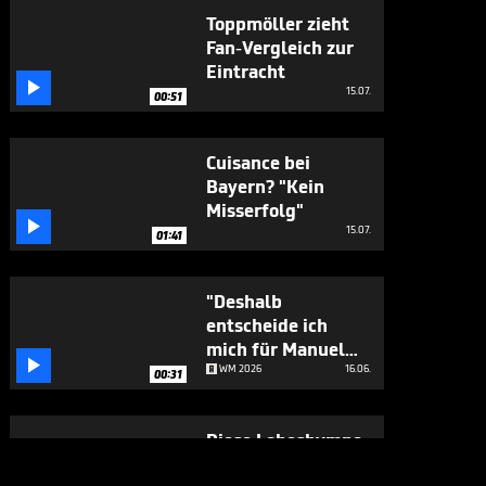
Toppmöller zieht
Fan-Vergleich zur
Eintracht

15.07.
00:51
Cuisance bei
Bayern? "Kein
Misserfolg"

15.07.
01:41
"Deshalb
entscheide ich
mich für Manuel

Neuer"
WM 2026
16.06.
00:31
Diese Lobeshymne
hat es in sich

CHAMPIONS LEAGUE
29.05.