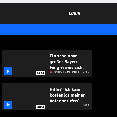
LOGIN
Ein scheinbar
großer Bayern-
Fang erwies sich

als Pechvogel
BUNDESLIGA MEDIATHEK HIGHLIGHTS
22.07.
00:58
Hilfe? "Ich kann
kostenlos meinen
Vater anrufen"

16.07.
01:10