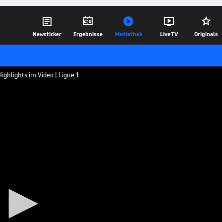





Newsticker
Ergebnisse
Mediathek
Live TV
Originals
Highlights im Video | Ligue 1
(1:1)
or der Blamage gegen Amiens.
06.05.19