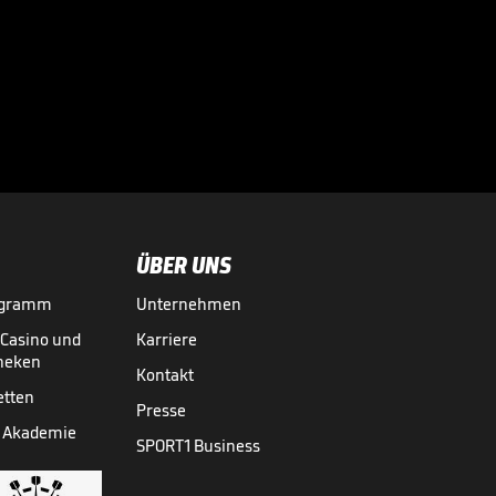
"Werde das tun,
was Gott mir sagt -
und meine Frau"

04.05.
00:33
ÜBER UNS
ogramm
Unternehmen
-Casino und
Karriere
theken
Kontakt
etten
Presse
 Akademie
SPORT1 Business