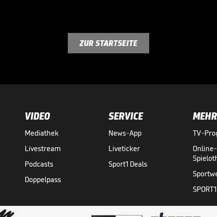
ZUR STARTSEITE
VIDEO
SERVICE
MEHR
Mediathek
News-App
TV-Pr
Livestream
Liveticker
Online
Spielo
Podcasts
Sport1 Deals
Sportw
Doppelpass
SPORT1