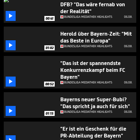
1
DFB? "Das wäre fernab von
minute,
der Realität"
12

BUNDESLIGA MEDIATHEK HIGHLIGHTS
06.08.
seconds
00:41
Herold über Bayern-Zeit: "Mit
das Beste in Europa"

BUNDESLIGA MEDIATHEK HIGHLIGHTS
06.08.
01:02
"Das ist der spannendste
Konkurrenzkampf beim FC
Bayern"

BUNDESLIGA MEDIATHEK HIGHLIGHTS
06.08.
00:52
Bayerns neuer Super-Bubi?
"Das spricht ja auch für sich"

BUNDESLIGA MEDIATHEK HIGHLIGHTS
06.08.
01:15
"Er ist ein Geschenk für die
PR-Abteilung der Bayern"