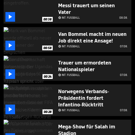
seconds
Messi trauert um seinen
Vater

INT. FUSSBALL
08.08.

00:38
Van Bommel macht im neuen
Job direkt eine Ansage!

INT. FUSSBALL
07.08.

00:58
Trauer um ermordeten
Nationalspieler

INT. FUSSBALL
07.08.

00:24
Norwegens Verbands-
Präsidentin fordert
Infantino-Rücktritt

INT. FUSSBALL
07.08.

00:28
Mega-Show für Salah im
Stadion