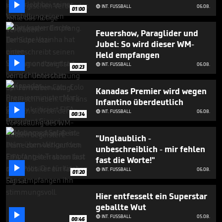

INT. FUSSBALL
06.08.

01:00
Feuershow, Paraglider und
Jubel: So wird dieser WM-
Held empfangen

INT. FUSSBALL
06.08.

00:23
Kanadas Premier wird wegen
Infantino überdeutlich

INT. FUSSBALL
06.08.

00:34
"Unglaublich -
unbeschreiblich - mir fehlen
fast die Worte!"

INT. FUSSBALL
06.08.

01:20
Hier entfesselt ein Superstar
geballte Wut

INT. FUSSBALL
05.08.

00:46