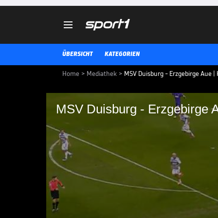

ÜBERSICHT
KATEGORIEN
Home
>
Mediathek
>
MSV Duisburg - Erzgebirge Aue | H
MSV Duisburg - Erzgebirge 
MSV Duisburg - Erzg
Die Highlights der Partie MSV Du
im Video.
3. LIGA MEDIATHEK HIGHLIGHTS