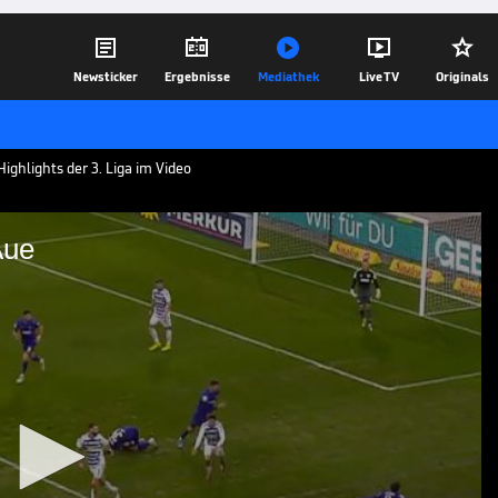





Newsticker
Ergebnisse
Mediathek
Live TV
Originals
ighlights der 3. Liga im Video
Aue
ebirge Aue
isburg - Erzgebirge Aue aus der 3. Liga
15.12.25