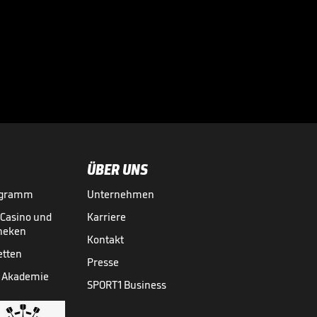
Mega-Fanmarsch!
Eine Stadt im
Ausnahmezustand

3. LIGA MEDIATHEK HIGHLIGHTS
22.05.
01:24
ÜBER UNS
ogramm
Unternehmen
-Casino und
Karriere
theken
Kontakt
etten
Presse
 Akademie
SPORT1 Business