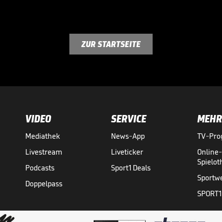
ZUR STARTSEITE
VIDEO
SERVICE
MEHR
Mediathek
News-App
TV-Pr
Livestream
Liveticker
Online
Spielo
Podcasts
Sport1 Deals
Sportw
Doppelpass
SPORT1