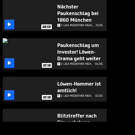
Nächster
Paukenschlag bei
1860 München

3. LIGA MEDIATHEK HIGHLIGHTS
25.06.
00:59
Paukenschlag um
Investor! Löwen-
Drama geht weiter

3. LIGA MEDIATHEK HIGHLIGHTS
04.06.
01:18
Löwen-Hammer ist
amtlich!

3. LIGA MEDIATHEK HIGHLIGHTS
03.06.
01:18
Blitztreffer nach
Einwechslung:
Würzburg zurück

3. LIGA MEDIATHEK HIGHLIGHTS
01.06.