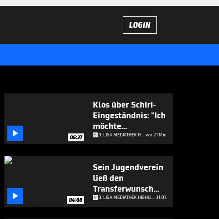
LOGIN
Klos über Schiri-
Eingeständnis: "Ich
möchte

applaudieren"
3. LIGA MEDIATHEK HIGHLIGHTS
vor 21 Min.
06:27
Sein Jugendverein
ließ den
Transferwunsch

platzen
3. LIGA MEDIATHEK HIGHLIGHTS
31.07.
04:08