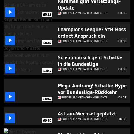
Karaman gibt Verletzungs-
1
Update
minute,

39
BUNDESLIGA MEDIATHEK HIGHLIGHTS
08.08.
00:38
seconds
Champions League? VfB-Boss
ordnet Anspruch ein

BUNDESLIGA MEDIATHEK HIGHLIGHTS
08.08.
00:42
So euphorisch geht Schalke
in die Bundesliga

BUNDESLIGA MEDIATHEK HIGHLIGHTS
08.08.
03:57
Mega-Andrang! Schalke-Hype
vor Bundesliga-Rückkehr

BUNDESLIGA MEDIATHEK HIGHLIGHTS
08.08.
00:42
Asllani-Wechsel geplatzt

BUNDESLIGA MEDIATHEK HIGHLIGHTS
07.08.
00:50