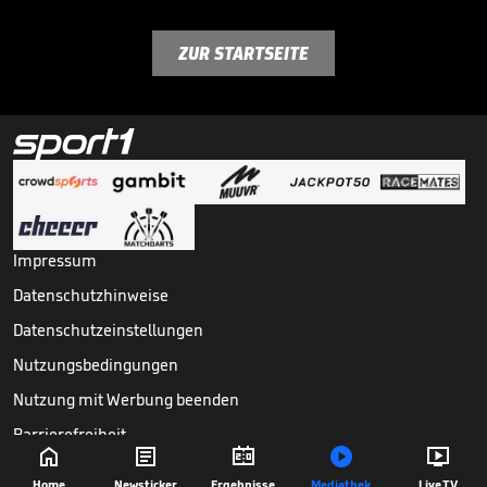
ZUR STARTSEITE
Impressum
Datenschutzhinweise
Datenschutzeinstellungen
Nutzungsbedingungen
Nutzung mit Werbung beenden
Barrierefreiheit





Copyright ©
2026
Sport1 GmbH. Alle Rechte vorbehalten.
Home
Newsticker
Ergebnisse
Mediathek
Live TV