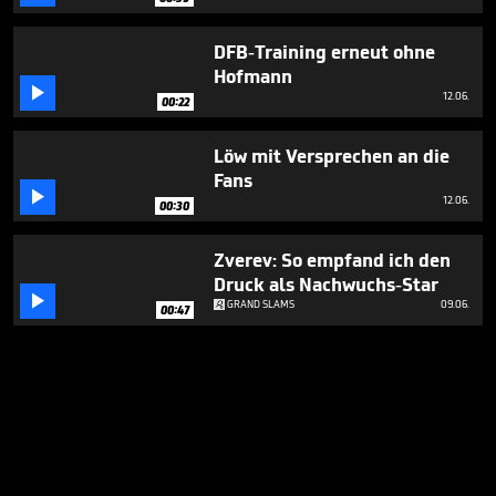
DFB-Training erneut ohne
Hofmann

12.06.
00:22
Löw mit Versprechen an die
Fans

12.06.
00:30
Zverev: So empfand ich den
Druck als Nachwuchs-Star

GRAND SLAMS
09.06.
00:47