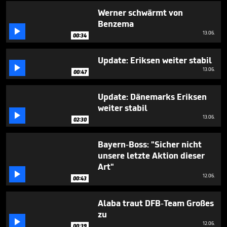
seconds
Werner schwärmt von
Benzema

13.06.
00:34
Update: Eriksen weiter stabil

13.06.
00:47
Update: Dänemarks Eriksen
weiter stabil

13.06.
02:30
Bayern-Boss: "Sicher nicht
unsere letzte Aktion dieser
Art"

12.06.
00:43
Alaba traut DFB-Team Großes
zu

12.06.
00:39