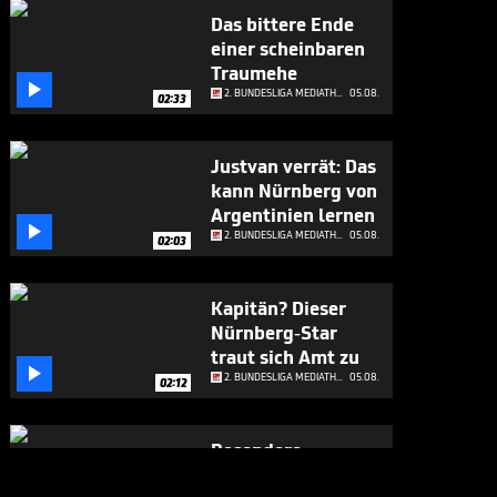
Das bittere Ende
einer scheinbaren
Traumehe

2. BUNDESLIGA MEDIATHEK HIGHLIGHTS
05.08.
02:33
Justvan verrät: Das
kann Nürnberg von
Argentinien lernen

2. BUNDESLIGA MEDIATHEK HIGHLIGHTS
05.08.
02:03
Kapitän? Dieser
Nürnberg-Star
traut sich Amt zu

2. BUNDESLIGA MEDIATHEK HIGHLIGHTS
05.08.
02:12
Besondere
Premiere für St.