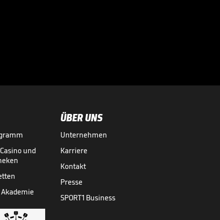
Bayern-Durchbruch
für Ex-Schützling?
Schmidt mahnt

2. BUNDESLIGA MEDIATHEK HIGHLIGHTS
30.07.
00:48
ÜBER UNS
ogramm
Unternehmen
-Casino und
Karriere
theken
Kontakt
etten
Presse
 Akademie
SPORT1 Business