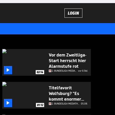
LOGIN
Vor dem Zweitliga-
Start herrscht hier
Alarmstufe rot

2. BUNDESLIGA MEDIATHEK HIGHLIGHTS
vor 6 Std.
02:14
Titelfavorit
Wolfsburg? "Es
kommt enormer

Druck"
2. BUNDESLIGA MEDIATHEK HIGHLIGHTS
05.08.
01:12