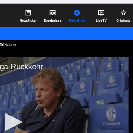





Newsticker
Ergebnisse
Mediathek
Live TV
Originals
-Rückkehr
iga-Rückkehr
 Bundesliga-Rückkehr
ouri Mulder, spricht über das, was den
 machen könnte.
29.07.25