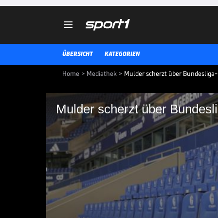

ÜBERSICHT
KATEGORIEN
Home
>
Mediathek
>
Mulder scherzt über Bundesliga
Mulder scherzt über Bundesl
Mulder scherzt über
Schalkes Direktor Profifußball, Y
Fans der Königsblauen Hoffnung
2. BUNDESLIGA MEDIATHEK HIGHLIGHTS