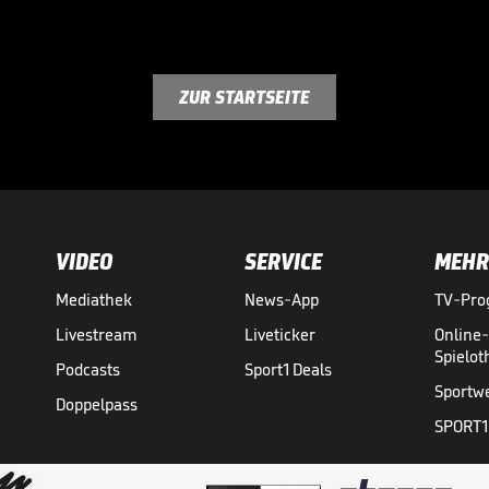
ZUR STARTSEITE
VIDEO
SERVICE
MEHR
Mediathek
News-App
TV-Pr
Livestream
Liveticker
Online
Spielo
Podcasts
Sport1 Deals
Sportw
Doppelpass
SPORT1