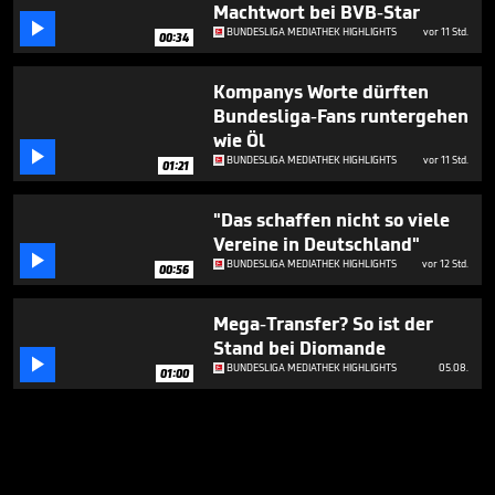
Machtwort bei BVB-Star

BUNDESLIGA MEDIATHEK HIGHLIGHTS
vor 11 Std.
00:34
Kompanys Worte dürften
Bundesliga-Fans runtergehen
wie Öl

BUNDESLIGA MEDIATHEK HIGHLIGHTS
vor 11 Std.
01:21
"Das schaffen nicht so viele
Vereine in Deutschland"

BUNDESLIGA MEDIATHEK HIGHLIGHTS
vor 12 Std.
00:56
Mega-Transfer? So ist der
Stand bei Diomande

BUNDESLIGA MEDIATHEK HIGHLIGHTS
05.08.
01:00