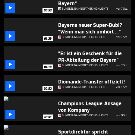
minute,
Bayern"
1

BUNDESLIGA MEDIATHEK HIGHLIGHTS
vor 7 Std.
00:52
second
Bayerns neuer Super-Bubi?
"Wenn man sich umhört ..."

BUNDESLIGA MEDIATHEK HIGHLIGHTS
vor 7 Std.
01:29
"Er ist ein Geschenk für die
PR-Abteilung der Bayern"

BUNDESLIGA MEDIATHEK HIGHLIGHTS
vor 7 Std.
01:19
Diomande-Transfer offiziell!

BUNDESLIGA MEDIATHEK HIGHLIGHTS
vor 8 Std.
00:52
Champions-League-Ansage
von Kompany

BUNDESLIGA MEDIATHEK HIGHLIGHTS
vor 9 Std.
01:41
Sportdirektor spricht