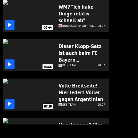
WM? "Ich hake
Dinge relativ
schnell ab"

BUNDESLIGA MEDIATHEK HIGHLIGHTS
31.07.
00:44
Dieser Klopp-Satz
ist auch beim FC
Bayern

angekommen
DFB-TEAM
28.07.
02:46
Volle Breitseite!
Hier ledert Völler
gegen Argentinien

DFB-TEAM
28.07.
02:26
Nagelsmann? Hier
gesteht sich Völler