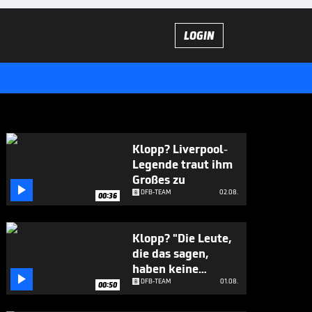
LOGIN
Klopp? Liverpool-
Legende traut ihm
Großes zu

DFB-TEAM
02.08.
00:36
Klopp? "Die Leute,
die das sagen,
haben keine

Ahnung"
DFB-TEAM
01.08.
00:50