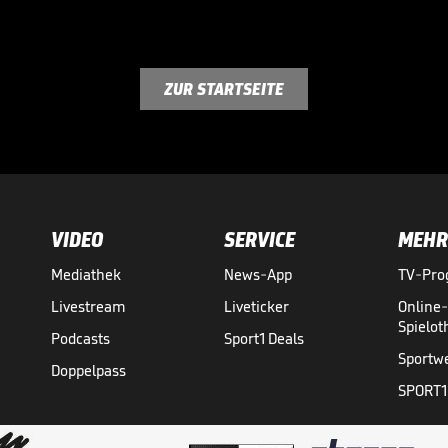
ZUR STARTSEITE
VIDEO
SERVICE
MEHR
Mediathek
News-App
TV-Pr
Livestream
Liveticker
Online
Spielo
Podcasts
Sport1 Deals
Sportw
Doppelpass
SPORT1