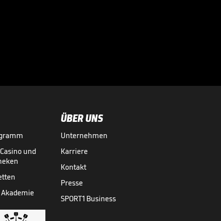
Völler über
Rücktrittsgedanken:
"War nah dran!"

DFB-TEAM
27.07.
01:59
ÜBER UNS
ogramm
Unternehmen
-Casino und
Karriere
theken
Kontakt
etten
Presse
 Akademie
SPORT1 Business