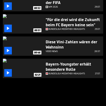
der FIFA

WM 2026
29.07.
00:53
"Für die drei wird die Zukunft
beim FC Bayern keine sein"

BUNDESLIGA MEDIATHEK HIGHLIGHTS
29.07.
00:51
Diese Vini-Zahlen wären der
Wahnsinn

VIDEO NEWS
28.07.
00:46
Bayern-Youngster erhält
besondere Rolle

BUNDESLIGA MEDIATHEK HIGHLIGHTS
27.07.
02:21