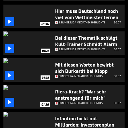
minutes,
4
Hier muss Deutschland noch
seconds
viel vom Weltmeister lernen

2. BUNDESLIGA MEDIATHEK HIGHLIGHTS
30.07.
01:36
Bei dieser Thematik schlägt
Kult-Trainer Schmidt Alarm

2. BUNDESLIGA MEDIATHEK HIGHLIGHTS
30.07.
01:22
Mit diesen Worten bewirbt
sich Burkardt bei Klopp

BUNDESLIGA MEDIATHEK HIGHLIGHTS
30.07.
01:02
Riera-Krach? "War sehr
anstrengend für mich"

BUNDESLIGA MEDIATHEK HIGHLIGHTS
30.07.
01:30
Infantino lockt mit
Milliarden: Investorenplan