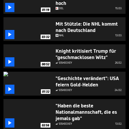
hoch

DEL
15.03.
01:19
Mit Stützle: Die NHL kommt
nach Deutschland

NHL
13.03.
03:32
Knight kritisiert Trump für
"geschmacklosen Witz"

EISHOCKEY
26.02.

00:52
"Geschichte verändert": USA
feiern Gold-Helden

EISHOCKEY
24.02.

01:32
"Haben die beste
Nationalmannschaft, die es
jemals gab"

EISHOCKEY
13.02.

02:56