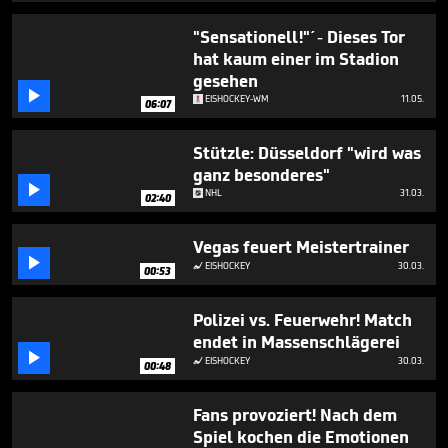
23
minutes,
"Sensationell!"´- Dieses Tor
43
hat kaum einer im Stadion
seconds
gesehen

EISHOCKEY-WM
11.05.
06:07
Stützle: Düsseldorf "wird was
ganz besonderes"

NHL
31.03.
02:40
Vegas feuert Meistertrainer

EISHOCKEY
30.03.

00:53
Polizei vs. Feuerwehr! Match
endet in Massenschlägerei

EISHOCKEY
30.03.

00:48
Fans provoziert! Nach dem
Spiel kochen die Emotionen