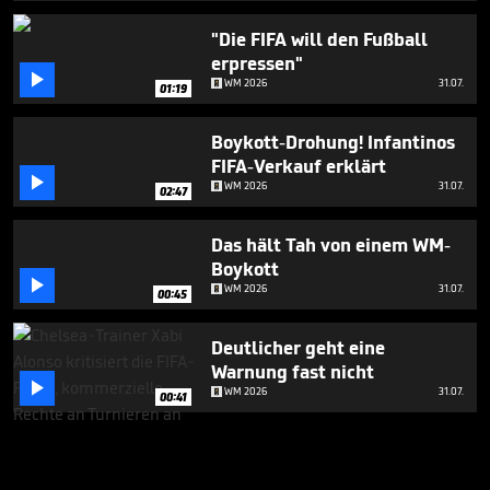
"Die FIFA will den Fußball
erpressen"

WM 2026
31.07.
01:19
Boykott-Drohung! Infantinos
FIFA-Verkauf erklärt

WM 2026
31.07.
02:47
Das hält Tah von einem WM-
Boykott

WM 2026
31.07.
00:45
Deutlicher geht eine
Warnung fast nicht

WM 2026
31.07.
00:41