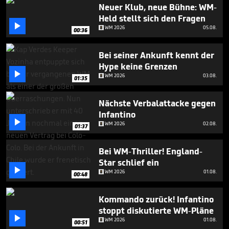
35
Neuer Klub, neue Bühne: WM-
seconds
Held stellt sich den Fragen

WM 2026
05.08.
00:36
Bei seiner Ankunft kennt der
Hype keine Grenzen

WM 2026
03.08.
01:35
Nächste Verbalattacke gegen
Infantino

WM 2026
02.08.
01:37
Bei WM-Thriller! England-
Star schlief ein

WM 2026
01.08.
00:48
Kommando zurück! Infantino
stoppt diskutierte WM-Pläne

WM 2026
01.08.
00:51