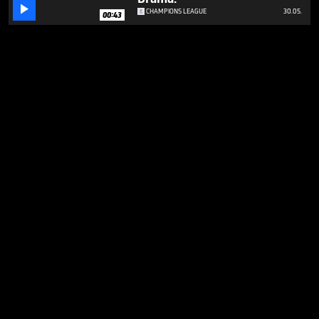

CHAMPIONS LEAGUE
30.05.
00:43