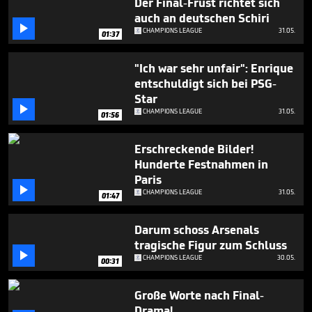
Der Final-Frust richtet sich
auch an deutschen Schiri

CHAMPIONS LEAGUE
31.05.
01:37
"Ich war sehr unfair": Enrique
entschuldigt sich bei PSG-
Star

CHAMPIONS LEAGUE
31.05.
01:56
Erschreckende Bilder!
Hunderte Festnahmen in
Paris

CHAMPIONS LEAGUE
31.05.
01:47
Darum schoss Arsenals
tragische Figur zum Schluss

CHAMPIONS LEAGUE
30.05.
00:31
Große Worte nach Final-
Drama!