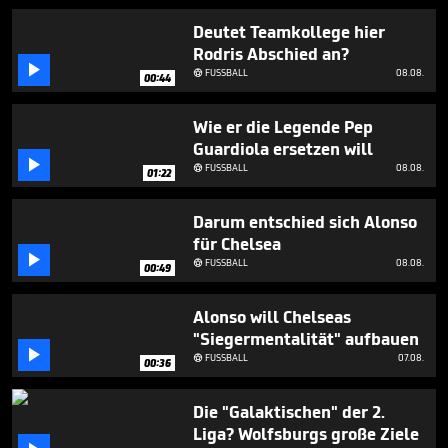
2
minutes,
Deutet Teamkollege hier
4
Rodris Abschied an?
seconds

FUSSBALL
08.08.

00:44
Wie er die Legende Pep
Guardiola ersetzen will

FUSSBALL
08.08.

01:22
Darum entschied sich Alonso
für Chelsea

FUSSBALL
08.08.

00:49
Alonso will Chelseas
"Siegermentalität" aufbauen

FUSSBALL
07.08.

00:36
Die "Galaktischen" der 2.
Liga? Wolfsburgs große Ziele