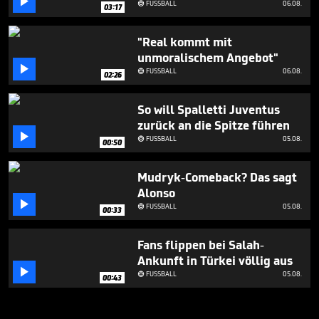

FUSSBALL
06.08.

03:17
"Real kommt mit
unmoralischem Angebot"

FUSSBALL
06.08.

02:26
So will Spalletti Juventus
zurück an die Spitze führen

FUSSBALL
05.08.

00:50
Mudryk-Comeback? Das sagt
Alonso

FUSSBALL
05.08.

00:33
Fans flippen bei Salah-
Ankunft in Türkei völlig aus

FUSSBALL
05.08.

00:43