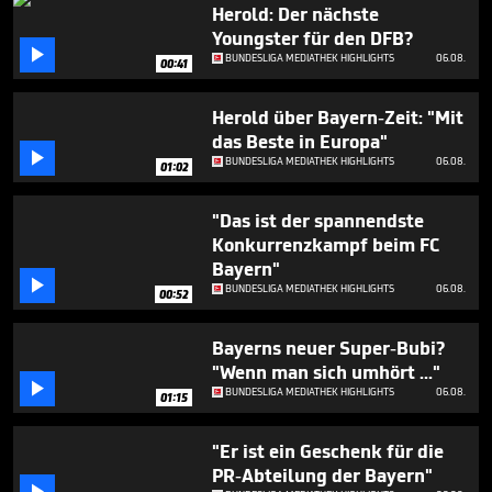
minutes,
Herold: Der nächste
40
Youngster für den DFB?
seconds

BUNDESLIGA MEDIATHEK HIGHLIGHTS
06.08.
00:41
Herold über Bayern-Zeit: "Mit
das Beste in Europa"

BUNDESLIGA MEDIATHEK HIGHLIGHTS
06.08.
01:02
"Das ist der spannendste
Konkurrenzkampf beim FC
Bayern"

BUNDESLIGA MEDIATHEK HIGHLIGHTS
06.08.
00:52
Bayerns neuer Super-Bubi?
"Wenn man sich umhört ..."

BUNDESLIGA MEDIATHEK HIGHLIGHTS
06.08.
01:15
"Er ist ein Geschenk für die
PR-Abteilung der Bayern"