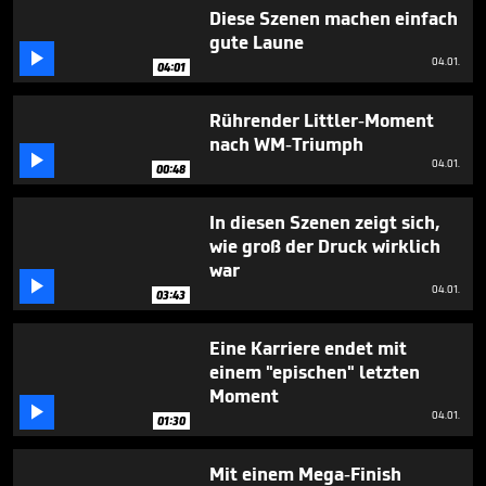
minutes,
Diese Szenen machen einfach
18
gute Laune
seconds

04.01.
04:01
Rührender Littler-Moment
nach WM-Triumph

04.01.
00:48
In diesen Szenen zeigt sich,
wie groß der Druck wirklich
war

04.01.
03:43
Eine Karriere endet mit
einem "epischen" letzten
Moment

04.01.
01:30
Mit einem Mega-Finish