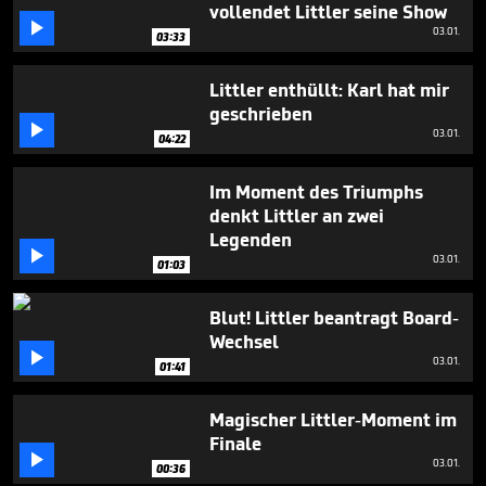
vollendet Littler seine Show

03.01.
03:33
Littler enthüllt: Karl hat mir
geschrieben

03.01.
04:22
Im Moment des Triumphs
denkt Littler an zwei
Legenden

03.01.
01:03
Blut! Littler beantragt Board-
Wechsel

03.01.
01:41
Magischer Littler-Moment im
Finale

03.01.
00:36