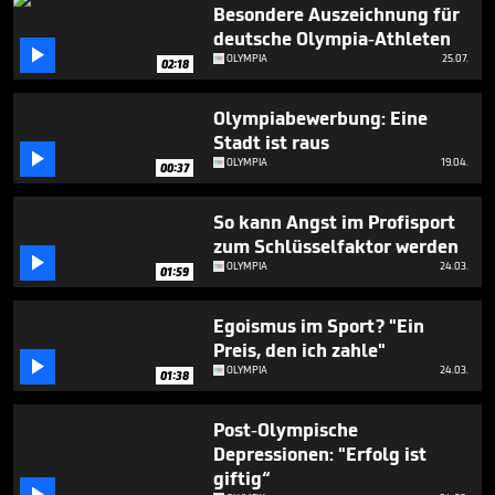
minutes,
Besondere Auszeichnung für
40
deutsche Olympia-Athleten
seconds

OLYMPIA
25.07.
02:18
Olympiabewerbung: Eine
Stadt ist raus

OLYMPIA
19.04.
00:37
So kann Angst im Profisport
zum Schlüsselfaktor werden

OLYMPIA
24.03.
01:59
Egoismus im Sport? "Ein
Preis, den ich zahle"

OLYMPIA
24.03.
01:38
Post-Olympische
Depressionen: "Erfolg ist
giftig“