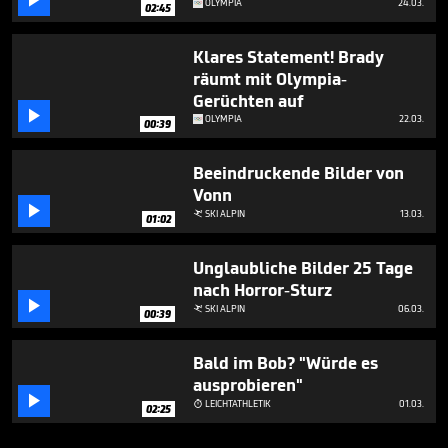

OLYMPIA
24.03.
02:45
Klares Statement! Brady
räumt mit Olympia-
Gerüchten auf

OLYMPIA
22.03.
00:39
Beeindruckende Bilder von
Vonn

SKI ALPIN
13.03.

01:02
Unglaubliche Bilder 25 Tage
nach Horror-Sturz

SKI ALPIN
06.03.

00:39
Bald im Bob? "Würde es
ausprobieren"

LEICHTATHLETIK
01.03.

02:25