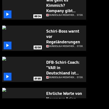
Wie geht es
Kimmich?
Kompany gibt

Update
BUNDESLIGA MEDIATHEK HIGHLIGHTS
07.08.
00:34
Schiri-Boss warnt
vor
Regeländerungen

BUNDESLIGA MEDIATHEK HIGHLIGHTS
07.08.
02:56
DFB-Schiri-Coach:
"VAR in
Deutschland ist

absolute
BUNDESLIGA MEDIATHEK HIGHLIGHTS
07.08.
01:05
Sonderklasse"
Ehrliche Worte von
Neuer zur Asien-
Reise

BUNDESLIGA MEDIATHEK HIGHLIGHTS
07.08.