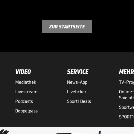
ZUR STARTSEITE
VIDEO
SERVICE
MEHR
Mediathek
News-App
TV-Pr
Livestream
Liveticker
Online
Spielo
Podcasts
Sport1 Deals
Sportw
Doppelpass
SPORT1