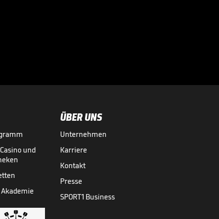
Bei diesen
Superstars
kassierte die

Bundesliga richtig
BUNDESLIGA MEDIATHEK HIGHLIGHTS
07.08.
03:01
ab
ÜBER UNS
ogramm
Unternehmen
-Casino und
Karriere
theken
Kontakt
etten
Presse
 Akademie
SPORT1 Business