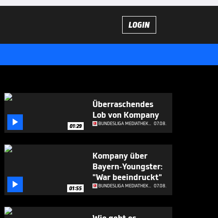
LOGIN
Überraschendes
Lob von Kompany

BUNDESLIGA MEDIATHEK HIGHLIGHTS
07.08.
01:29
Kompany über
Bayern-Youngster:
"War beeindruckt"

BUNDESLIGA MEDIATHEK HIGHLIGHTS
07.08.
01:55