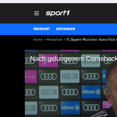

ÜBERSICHT
KATEGORIEN
Home
>
Mediathek
>
FC Bayern München: Hansi Flick
Nach gelungenem Comeback:
Nach gelungenem Co
von Süle
Nach überstandenem Kreuzbandris
Comeback im Testspiel gegen Ol
Hansi Flick ausdrücklich gelobt.