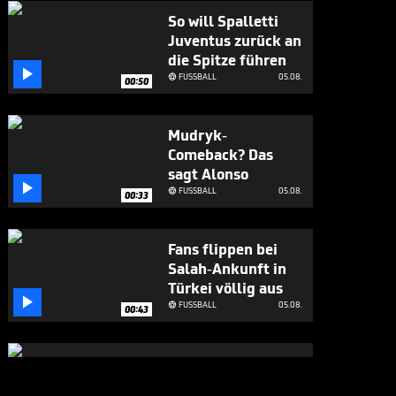
So will Spalletti
Juventus zurück an
die Spitze führen

FUSSBALL
05.08.

00:50
Mudryk-
Comeback? Das
sagt Alonso

FUSSBALL
05.08.

00:33
Fans flippen bei
Salah-Ankunft in
Türkei völlig aus

FUSSBALL
05.08.

00:43
Großes Lob für
Alonso