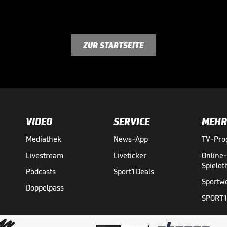
ZUR STARTSEITE
VIDEO
SERVICE
MEHR
Mediathek
News-App
TV-Pr
Livestream
Liveticker
Online
Spielo
Podcasts
Sport1 Deals
Sportw
Doppelpass
SPORT1