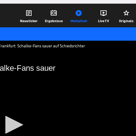





Newsticker
Ergebnisse
Mediathek
Live TV
Originals
rankfurt: Schalke-Fans sauer auf Schiedsrichter
halke-Fans sauer
ite: Schalke-Fans sauer
lage gegen Frankfurt lacht Trainer Huub
am Trainingsplatz sind sauer auf den
07.04.19