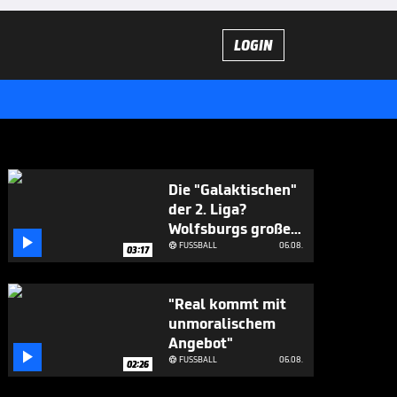
LOGIN
Die "Galaktischen"
der 2. Liga?
Wolfsburgs große

Ziele
FUSSBALL
06.08.

03:17
"Real kommt mit
unmoralischem
Angebot"

FUSSBALL
06.08.

02:26