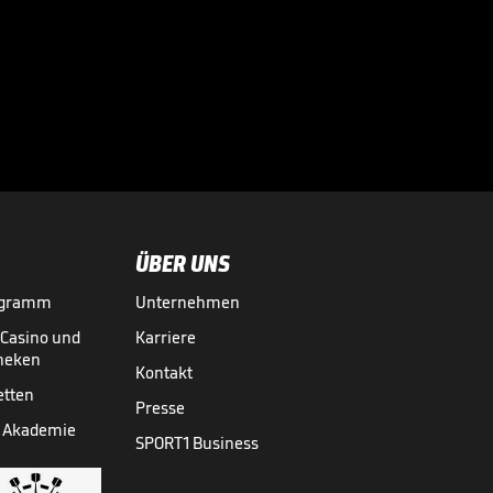
Der BVB-
Schreckmoment im
Video

FUSSBALL
01.08.

05:11
ÜBER UNS
ogramm
Unternehmen
-Casino und
Karriere
theken
Kontakt
etten
Presse
 Akademie
SPORT1 Business