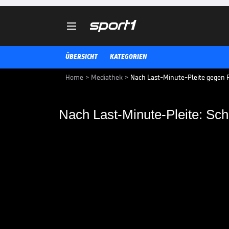

ÜBERSICHT
KATEGORIEN
Home
>
Mediathek
>
Nach Last-Minute-Pleite gegen F
Nach Last-Minute-Pleite: Sc
Nach Last-Minute-Ple
Am Tag nach der bitteren Nieder
Stevens den Frust weg. Die Fans 
Schiedsrichter.
FUSSBALL