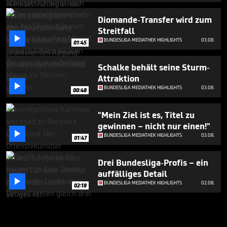
Diomande-Transfer wird zum
Streitfall

BUNDESLIGA MEDIATHEK HIGHLIGHTS
03.08.
01:45
Schalke behält seine Sturm-
Attraktion

BUNDESLIGA MEDIATHEK HIGHLIGHTS
03.08.
00:48
"Mein Ziel ist es, Titel zu
gewinnen – nicht nur einen!"

BUNDESLIGA MEDIATHEK HIGHLIGHTS
03.08.
01:47
Drei Bundesliga-Profis – ein
auffälliges Detail

BUNDESLIGA MEDIATHEK HIGHLIGHTS
02.08.
02:18