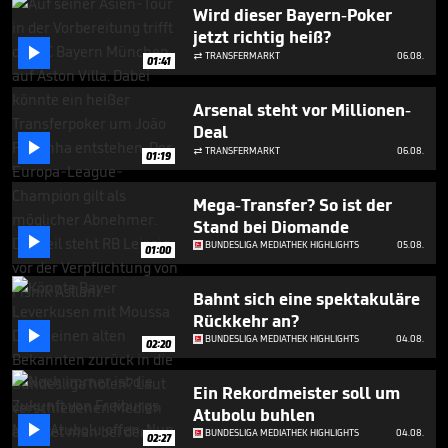
1
Wird dieser Bayern-Poker
minute,
jetzt richtig heiß?
31

seconds
TRANSFERMARKT
06.08.

01:41
Arsenal steht vor Millionen-
Deal

TRANSFERMARKT
06.08.

01:19
Mega-Transfer? So ist der
Stand bei Diomande

BUNDESLIGA MEDIATHEK HIGHLIGHTS
05.08.
01:00
Bahnt sich eine spektakuläre
Rückkehr an?

BUNDESLIGA MEDIATHEK HIGHLIGHTS
04.08.
02:20
Ein Rekordmeister soll um
Atubolu buhlen

BUNDESLIGA MEDIATHEK HIGHLIGHTS
04.08.
02:27