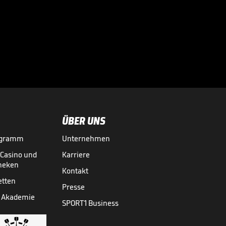
Infantino lockt mit
Milliarden:
Investorenplan der

FIFA
WM 2026
29.07.
00:53
ÜBER UNS
ogramm
Unternehmen
-Casino und
Karriere
theken
Kontakt
etten
Presse
 Akademie
SPORT1 Business