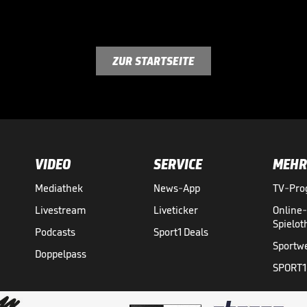
ZUR STARTSEITE
VIDEO
SERVICE
MEHR
Mediathek
News-App
TV-Pr
Livestream
Liveticker
Online
Spielo
Podcasts
Sport1 Deals
Sportw
Doppelpass
SPORT1