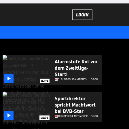
LOGIN
Alarmstufe Rot vor
dem Zweitliga-
Start!

2. BUNDESLIGA MEDIATHEK HIGHLIGHTS
06.08.
02:14
Sportdirektor
spricht Machtwort
bei BVB-Star

BUNDESLIGA MEDIATHEK HIGHLIGHTS
06.08.
00:34