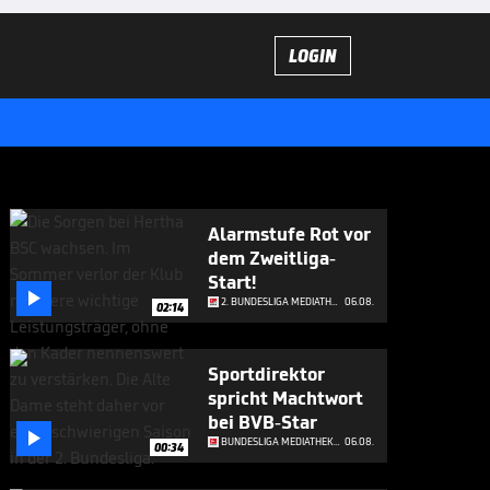
LOGIN
Alarmstufe Rot vor
dem Zweitliga-
Start!

2. BUNDESLIGA MEDIATHEK HIGHLIGHTS
06.08.
02:14
Sportdirektor
spricht Machtwort
bei BVB-Star

BUNDESLIGA MEDIATHEK HIGHLIGHTS
06.08.
00:34