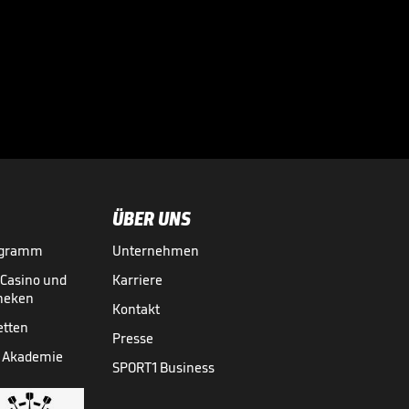
Infantino lockt mit
Milliarden:
Investorenplan der

FIFA
WM 2026
29.07.
00:53
ÜBER UNS
ogramm
Unternehmen
-Casino und
Karriere
theken
Kontakt
etten
Presse
 Akademie
SPORT1 Business