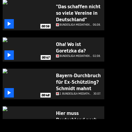
"Das schaffen nicht
so viele Vereine in
Deutschland"

BUNDESLIGA MEDIATHEK HIGHLIGHTS
06.08.
00:56
Oha! Wo ist
Goretzka da?

BUNDESLIGA MEDIATHEK HIGHLIGHTS
02.08.
00:47
Bayern-Durchbruch
für Ex-Schützling?
Schmidt mahnt

2. BUNDESLIGA MEDIATHEK HIGHLIGHTS
30.07.
00:48
Hier muss
Deutschland noch
viel vom

2. BUNDESLIGA MEDIATHEK HIGHLIGHTS
30.07.