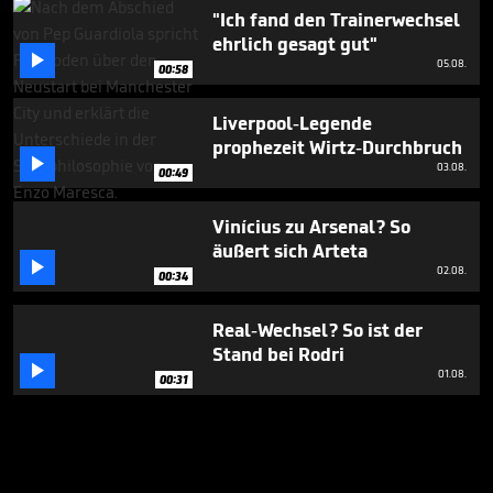
"Ich fand den Trainerwechsel
ehrlich gesagt gut"

05.08.
00:58
Liverpool-Legende
prophezeit Wirtz-Durchbruch

03.08.
00:49
Vinícius zu Arsenal? So
äußert sich Arteta

02.08.
00:34
Real-Wechsel? So ist der
Stand bei Rodri

01.08.
00:31