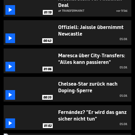
seconds
Deal

TRANSFERMARKT
vor 9 Std.

01:19
Offiziell: Jaissle übernimmt
Newcastle

05.08.
00:43
Maresca über City-Transfers:
"Alles kann passieren"

05.08.
01:06
Chelsea-Star zurück nach
Doping-Sperre

05.08.
00:35
Fernández? "Er wird das ganz
sicher nicht tun"

05.08.
01:02