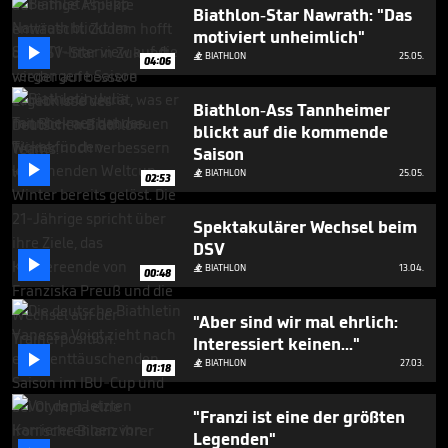
4
Biathlon-Star Nawrath: "Das
minutes,
motiviert unheimlich"
26

seconds
BIATHLON
25.05.

04:06
Biathlon-Ass Tannheimer
blickt auf die kommende
Saison

BIATHLON
25.05.

02:53
Spektakulärer Wechsel beim
DSV

BIATHLON
13.04.

00:48
"Aber sind wir mal ehrlich:
Interessiert keinen..."

BIATHLON
27.03.

01:18
"Franzi ist eine der größten
Legenden"