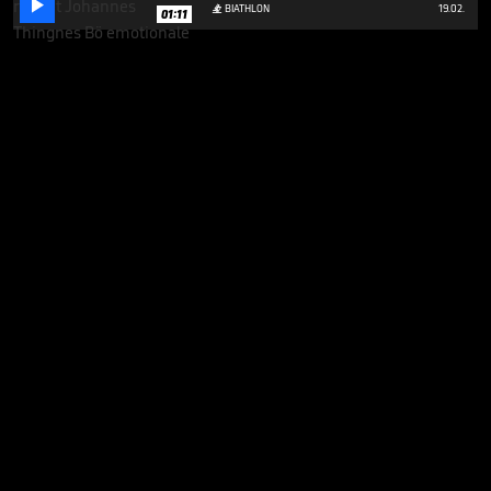

BIATHLON
19.02.

01:11