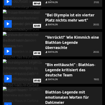

BIATHLON
21.02.

00:40
"Bei Olympia ist ein vierter
Platz nichts mehr wert"

BIATHLON
20.02.

02:05
"Verrückt!" Wie Kimmich eine
Biathlon-Legende
überraschte

BIATHLON
20.02.

01:10
"Bin enttäuscht" : Biathlon-
Legende kritisiert das
deutsche Team

BIATHLON
19.02.

01:02
Biathlon-Legende mit
emotionalen Worten für
Dahlmeier