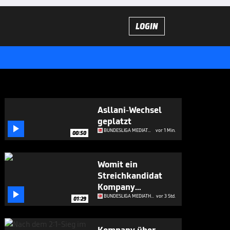
LOGIN
Asllani-Wechsel
geplatzt

BUNDESLIGA MEDIATHEK HIGHLIGHTS
vor 1 Min.
00:50
Womit ein
Streichkandidat
Kompany

beeindruckt hat
BUNDESLIGA MEDIATHEK HIGHLIGHTS
vor 3 Std.
01:29