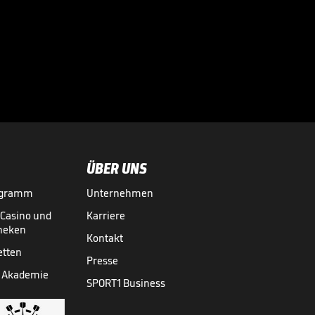
Bei diesen
Superstars
kassierte die

Bundesliga richtig
BUNDESLIGA MEDIATHEK HIGHLIGHTS
vor 9 Std.
03:01
ab
ÜBER UNS
ogramm
Unternehmen
-Casino und
Karriere
theken
Kontakt
etten
Presse
 Akademie
SPORT1 Business