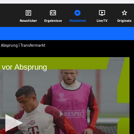





Newsticker
Ergebnisse
Mediathek
Live TV
Originals
 Absprung | Transfermarkt
 vor Absprung
ent wohl vor Absprung
steht offenbar kurz vor einem Wechsel in
utet sich ein überraschender HSV-Abgang
04.08.25