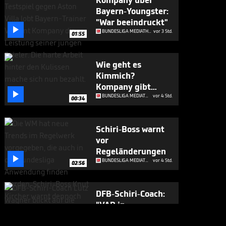
Kompany über
Bayern-Youngster:
"War beeindruckt"

BUNDESLIGA MEDIATHEK HIGHLIGHTS
vor 3 Std.
01:55
Wie geht es
Kimmich?
Kompany gibt

Update
BUNDESLIGA MEDIATHEK HIGHLIGHTS
vor 4 Std.
00:34
Schiri-Boss warnt
vor
Regeländerungen

BUNDESLIGA MEDIATHEK HIGHLIGHTS
vor 4 Std.
02:56
DFB-Schiri-Coach:
"VAR in
Deutschland ist

BUNDESLIGA MEDIATHEK HIGHLIGHTS
vor 5 Std.