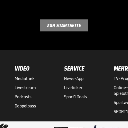
ZUR STARTSEITE
VIDEO
SERVICE
MEHR
Mediathek
News-App
TV-Pr
Livestream
Liveticker
Online
Spielo
Podcasts
Sport1 Deals
Sportw
Doppelpass
SPORT1