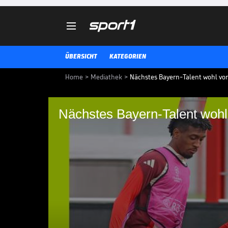

ÜBERSICHT
KATEGORIEN
Home
>
Mediathek
>
Nächstes Bayern-Talent wohl vor
Nächstes Bayern-Talent wohl
Nächstes Bayern-Tal
Ein Abwehrtalent des FC Bayern 
die 2. Bundesliga. Außerdem de
an.
BUNDESLIGA MEDIATHEK HIGHLIGHTS