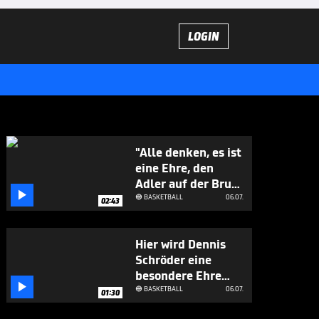
LOGIN
"Alle denken, es ist
eine Ehre, den
Adler auf der Brust

zu tragen"
BASKETBALL
06.07.

02:43
Hier wird Dennis
Schröder eine
besondere Ehre

zuteil
BASKETBALL
06.07.

01:30