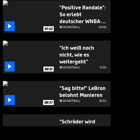
"Positive Randale":
So erlebt
deutscher WNBA-

Star die Finals
BASKETBALL
09.06.

01:42
"Ich weiß noch
nicht, wie es
weitergeht"

BASKETBALL
12.05.

00:21
"Sag bitte!" LeBron
belohnt Manieren

BASKETBALL
26.03.

00:37
"Schröder wird
seine Karriere in
Braunschweig