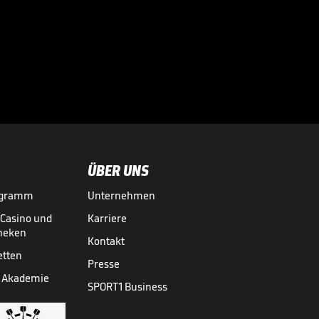
"Bizarre Szene!"
Diese Aktion
müssen Sie sehen

BASKETBALL
29.11.

00:53
ÜBER UNS
ogramm
Unternehmen
-Casino und
Karriere
theken
Kontakt
etten
Presse
 Akademie
SPORT1 Business