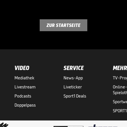
ZUR STARTSEITE
VIDEO
SERVICE
MEHR
Mediathek
News-App
TV-Pr
Livestream
Liveticker
Online
Spielo
Podcasts
Sport1 Deals
Sportw
Doppelpass
SPORT1