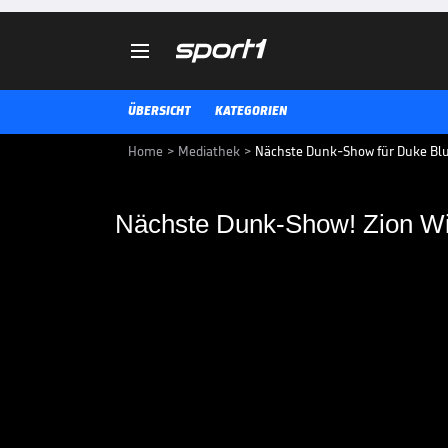

ÜBERSICHT
KATEGORIEN
Home
>
Mediathek
>
Nächste Dunk-Show für Duke Blue 
Nächste Dunk-Show! Zion Wil
Nächste Dunk-Show! Z
Basketball-Phänomen Zion Willia
für die Duke Blue Devils für Fur
nach dem anderen.
BASKETBALL