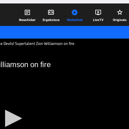





Newsticker
Ergebnisse
Mediathek
Live TV
Originals
Devils! Supertalent Zion Williamson on fire
liamson on fire
ion Williamson on fire
mson sorgt auch im dritten Saisonspiel
ore. Der 18-Jährige versenkt einen Dunk
15.11.18