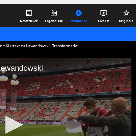





Newsticker
Ergebnisse
Mediathek
Live TV
Originals
t Klartext zu Lewandowski | Transfermarkt
 Lewandowski
rtext zu Lewandowski
erfensters Gerüchte um Robert
n-Coach Julian Nagelsmann jetzt dazu
07.09.21