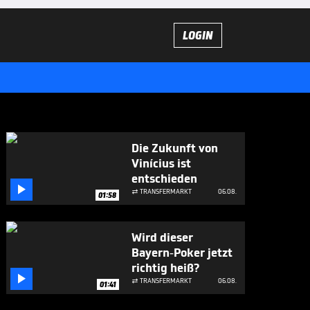
LOGIN
Die Zukunft von
Vinícius ist
entschieden

TRANSFERMARKT
06.08.

01:58
Wird dieser
Bayern-Poker jetzt
richtig heiß?

TRANSFERMARKT
06.08.

01:41