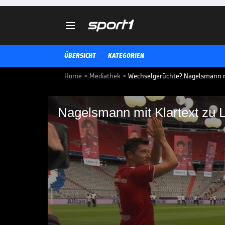

ÜBERSICHT
KATEGORIEN
Home
>
Mediathek
>
Wechselgerüchte? Nagelsmann mi
Nagelsmann mit Klartext zu
Nagelsmann mit Kla
Nachdem es zum Ende des Transf
Lewandowski gab, hat sich Bayer
geäußert.
TRANSFERMARKT