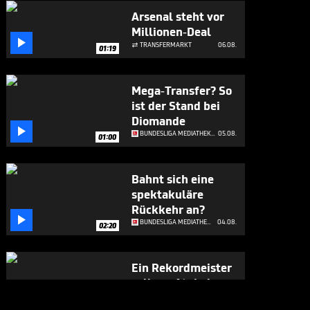
Arsenal steht vor
Millionen-Deal

TRANSFERMARKT
06.08.

01:19
Mega-Transfer? So
ist der Stand bei
Diomande

BUNDESLIGA MEDIATHEK HIGHLIGHTS
05.08.
01:00
Bahnt sich eine
spektakuläre
Rückkehr an?

BUNDESLIGA MEDIATHEK HIGHLIGHTS
04.08.
02:20
Ein Rekordmeister
soll um Atubolu
buhlen
