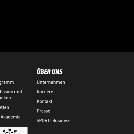
Profis – ein
auffälliges Detail

BUNDESLIGA MEDIATHEK HIGHLIGHTS
02.08.
02:18
ÜBER UNS
ogramm
Unternehmen
-Casino und
Karriere
theken
Kontakt
etten
Presse
 Akademie
SPORT1 Business