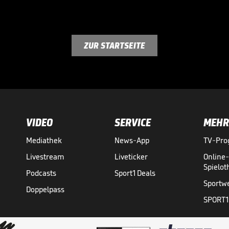
ZUR STARTSEITE
VIDEO
SERVICE
MEHR
Mediathek
News-App
TV-Pr
Livestream
Liveticker
Online
Spielo
Podcasts
Sport1 Deals
Sportw
Doppelpass
SPORT1