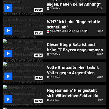
seconds
sagen, haben keine Ahnung"

DFB-TEAM
01.08.
00:50
WM? "Ich hake Dinge relativ
schnell ab"

BUNDESLIGA MEDIATHEK HIGHLIGHTS
31.07.
00:44
Dieser Klopp-Satz ist auch
beim FC Bayern angekommen

DFB-TEAM
28.07.
02:46
Volle Breitseite! Hier ledert
Völler gegen Argentinien

DFB-TEAM
28.07.
02:26
Nagelsmann? Hier gesteht
sich Völler einen Fehler ein

DFB-TEAM
27.07.
04:08