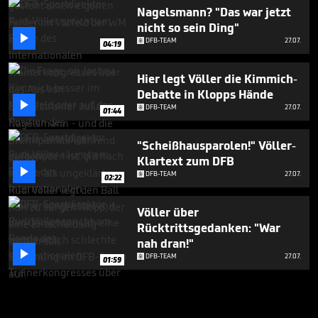
Nagelsmann? "Das war jetzt
nicht so sein Ding"

DFB-TEAM
27.07.
04:19
Hier legt Völler die Kimmich-
Debatte in Klopps Hände

DFB-TEAM
27.07.
01:44
"Scheißhausparolen!" Völler-
Klartext zum DFB

DFB-TEAM
27.07.
02:22
Völler über
Rücktrittsgedanken: "War
nah dran!"

DFB-TEAM
27.07.
01:59