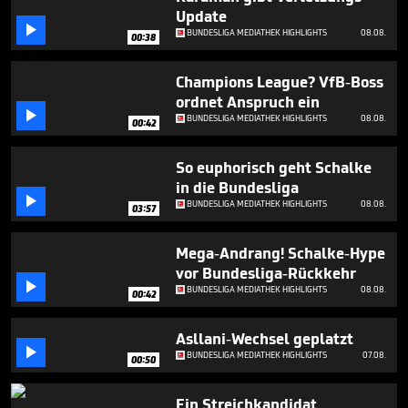
42
Update
seconds

BUNDESLIGA MEDIATHEK HIGHLIGHTS
08.08.
00:38
Champions League? VfB-Boss
ordnet Anspruch ein

BUNDESLIGA MEDIATHEK HIGHLIGHTS
08.08.
00:42
So euphorisch geht Schalke
in die Bundesliga

BUNDESLIGA MEDIATHEK HIGHLIGHTS
08.08.
03:57
Mega-Andrang! Schalke-Hype
vor Bundesliga-Rückkehr

BUNDESLIGA MEDIATHEK HIGHLIGHTS
08.08.
00:42
Asllani-Wechsel geplatzt

BUNDESLIGA MEDIATHEK HIGHLIGHTS
07.08.
00:50
Ein Streichkandidat