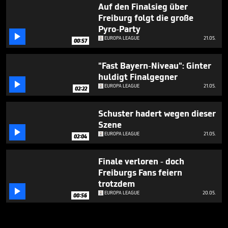
Auf den Finalsieg über
Freiburg folgt die große
Pyro-Party

EUROPA LEAGUE
21.05.
00:57
"Fast Bayern-Niveau": Ginter
huldigt Finalgegner

EUROPA LEAGUE
21.05.
02:22
Schuster hadert wegen dieser
Szene

EUROPA LEAGUE
21.05.
02:04
Finale verloren - doch
Freiburgs Fans feiern
trotzdem

EUROPA LEAGUE
20.05.
00:56