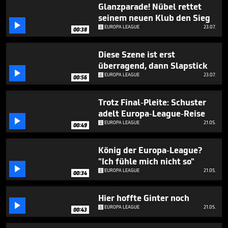
minute,
Glanzparade! Nübel rettet
14
seinem neuen Klub den Sieg
seconds

EUROPA LEAGUE
23.07.
00:38
Diese Szene ist erst
überragend, dann Slapstick

EUROPA LEAGUE
23.07.
00:56
Trotz Final-Pleite: Schuster
adelt Europa-League-Reise

EUROPA LEAGUE
21.05.
00:49
König der Europa-League?
"Ich fühle mich nicht so"

EUROPA LEAGUE
21.05.
00:34
Hier hoffte Ginter noch

EUROPA LEAGUE
21.05.
00:43