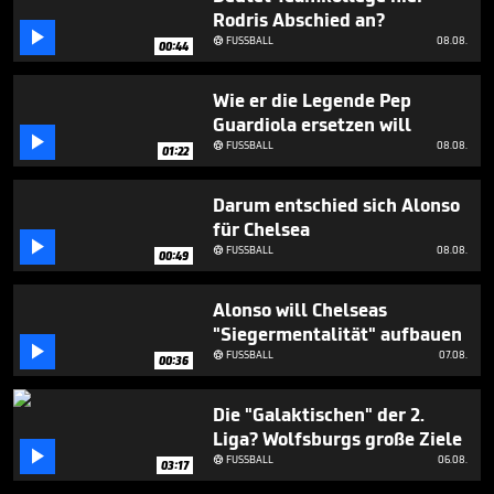
1
Rodris Abschied an?
minute,

FUSSBALL
08.08.

25
00:44
seconds
Wie er die Legende Pep
Guardiola ersetzen will

FUSSBALL
08.08.

01:22
Darum entschied sich Alonso
für Chelsea

FUSSBALL
08.08.

00:49
Alonso will Chelseas
"Siegermentalität" aufbauen

FUSSBALL
07.08.

00:36
Die "Galaktischen" der 2.
Liga? Wolfsburgs große Ziele

FUSSBALL
06.08.

03:17