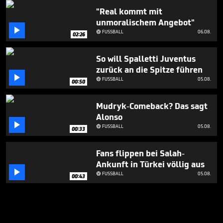
"Real kommt mit
unmoralischem Angebot"

FUSSBALL
06.08.

02:26
So will Spalletti Juventus
zurück an die Spitze führen

FUSSBALL
05.08.

00:50
Mudryk-Comeback? Das sagt
Alonso

FUSSBALL
05.08.

00:33
Fans flippen bei Salah-
Ankunft in Türkei völlig aus

FUSSBALL
05.08.

00:43