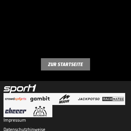
ZUR STARTSEITE
Impressum
Datenschutzhinweise