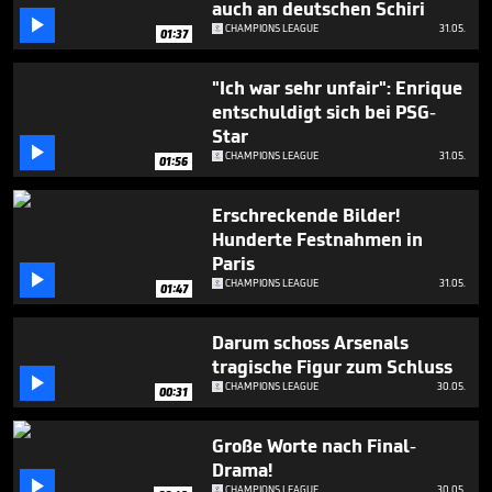
auch an deutschen Schiri

CHAMPIONS LEAGUE
31.05.
01:37
"Ich war sehr unfair": Enrique
entschuldigt sich bei PSG-
Star

CHAMPIONS LEAGUE
31.05.
01:56
Erschreckende Bilder!
Hunderte Festnahmen in
Paris

CHAMPIONS LEAGUE
31.05.
01:47
Darum schoss Arsenals
tragische Figur zum Schluss

CHAMPIONS LEAGUE
30.05.
00:31
Große Worte nach Final-
Drama!

CHAMPIONS LEAGUE
30.05.