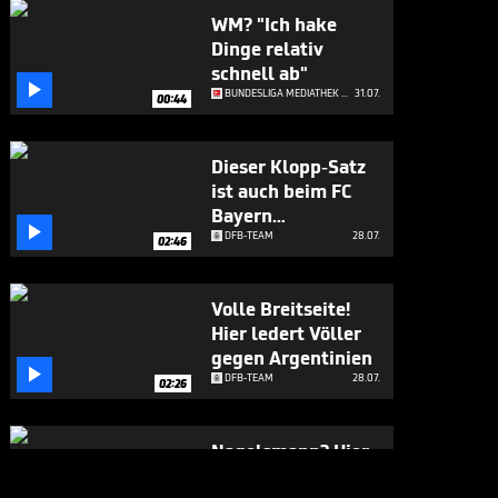
WM? "Ich hake
Dinge relativ
schnell ab"

BUNDESLIGA MEDIATHEK HIGHLIGHTS
31.07.
00:44
Dieser Klopp-Satz
ist auch beim FC
Bayern

angekommen
DFB-TEAM
28.07.
02:46
Volle Breitseite!
Hier ledert Völler
gegen Argentinien

DFB-TEAM
28.07.
02:26
Nagelsmann? Hier
gesteht sich Völler