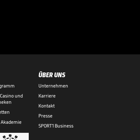
Völler über
Rücktrittsgedanken:
"War nah dran!"

DFB-TEAM
27.07.
01:59
ÜBER UNS
ogramm
Unternehmen
-Casino und
Karriere
theken
Kontakt
etten
Presse
 Akademie
SPORT1 Business