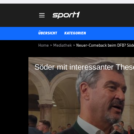

ÜBERSICHT
KATEGORIEN
Home
>
Mediathek
>
Neuer-Comeback beim DFB? Söder
Söder mit interessanter The
Söder mit interessan
Manuel Neuer schließt ein Come
Nationalmannschaft nicht aus. 
sich zu einer möglichen Rückkehr
DFB-TEAM