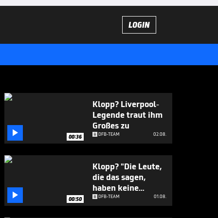
LOGIN
Klopp? Liverpool-
Legende traut ihm
Großes zu

DFB-TEAM
02.08.
00:36
Klopp? "Die Leute,
die das sagen,
haben keine

Ahnung"
DFB-TEAM
01.08.
00:50