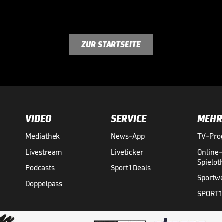
ZUR STARTSEITE
VIDEO
SERVICE
MEHR
Mediathek
News-App
TV-Pr
Livestream
Liveticker
Online
Spielo
Podcasts
Sport1 Deals
Sportw
Doppelpass
SPORT1