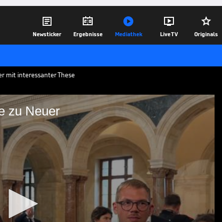





Newsticker
Ergebnisse
Mediathek
Live TV
Originals
 mit interessanter These
se zu Neuer
ter These zu Neuer
back in der deutschen
Herbert Hainer und Markus Söder äußern
 des Bayern-Keepers in die DFB-Elf.
11.09.25