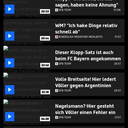
seconds
sagen, haben keine Ahnung"

DFB-TEAM
01.08.
00:50
WM? "Ich hake Dinge relativ
schnell ab"

BUNDESLIGA MEDIATHEK HIGHLIGHTS
31.07.
00:44
Dieser Klopp-Satz ist auch
beim FC Bayern angekommen

DFB-TEAM
28.07.
02:46
Volle Breitseite! Hier ledert
Völler gegen Argentinien

DFB-TEAM
28.07.
02:26
Nagelsmann? Hier gesteht
sich Völler einen Fehler ein

DFB-TEAM
27.07.
04:08