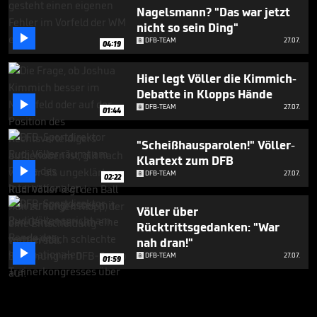
Nagelsmann? "Das war jetzt
nicht so sein Ding"

DFB-TEAM
27.07.
04:19
Hier legt Völler die Kimmich-
Debatte in Klopps Hände

DFB-TEAM
27.07.
01:44
"Scheißhausparolen!" Völler-
Klartext zum DFB

DFB-TEAM
27.07.
02:22
Völler über
Rücktrittsgedanken: "War
nah dran!"

DFB-TEAM
27.07.
01:59