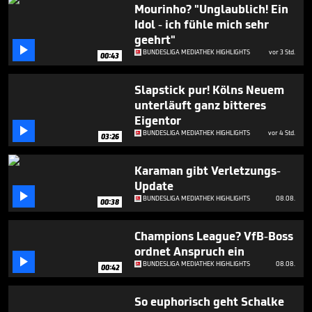
minutes,
Mourinho? "Unglaublich! Ein
29
Idol - ich fühle mich sehr
seconds
geehrt"

BUNDESLIGA MEDIATHEK HIGHLIGHTS
vor 3 Std.
00:43
Slapstick pur! Kölns Neuem
unterläuft ganz bitteres
Eigentor

BUNDESLIGA MEDIATHEK HIGHLIGHTS
vor 4 Std.
03:26
Karaman gibt Verletzungs-
Update

BUNDESLIGA MEDIATHEK HIGHLIGHTS
08.08.
00:38
Champions League? VfB-Boss
ordnet Anspruch ein

BUNDESLIGA MEDIATHEK HIGHLIGHTS
08.08.
00:42
So euphorisch geht Schalke