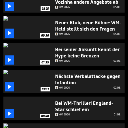
Vozinha andere Angebote ab
minute,

1
WM 2026
05.08.
02:25
second
Neuer Klub, neue Bühne: WM-
Held stellt sich den Fragen

WM 2026
05.08.
00:36
Bei seiner Ankunft kennt der
Hype keine Grenzen

WM 2026
03.08.
01:35
Nächste Verbalattacke gegen
Infantino

WM 2026
02.08.
01:37
Bei WM-Thriller! England-
Star schlief ein

WM 2026
01.08.
00:48