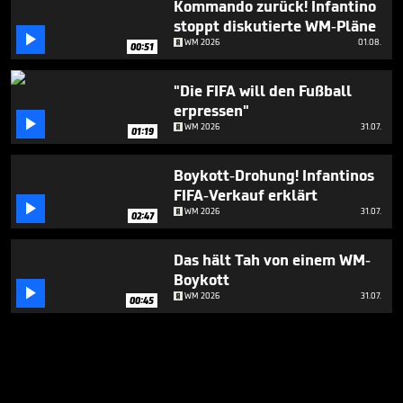
Kommando zurück! Infantino
stoppt diskutierte WM-Pläne

WM 2026
01.08.
00:51
"Die FIFA will den Fußball
erpressen"

WM 2026
31.07.
01:19
Boykott-Drohung! Infantinos
FIFA-Verkauf erklärt

WM 2026
31.07.
02:47
Das hält Tah von einem WM-
Boykott

WM 2026
31.07.
00:45