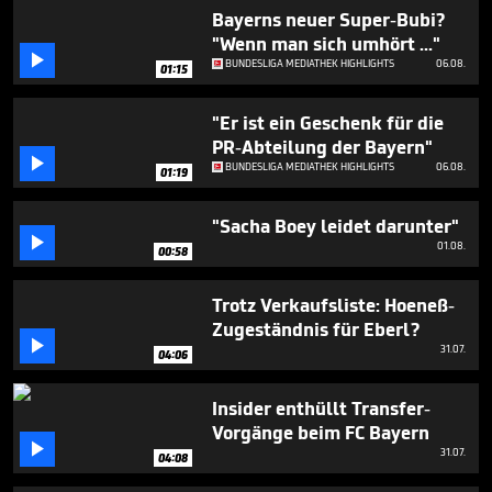
4
Bayerns neuer Super-Bubi?
minutes,
"Wenn man sich umhört ..."
25

seconds
BUNDESLIGA MEDIATHEK HIGHLIGHTS
06.08.
01:15
"Er ist ein Geschenk für die
PR-Abteilung der Bayern"

BUNDESLIGA MEDIATHEK HIGHLIGHTS
06.08.
01:19
"Sacha Boey leidet darunter"

01.08.
00:58
Trotz Verkaufsliste: Hoeneß-
Zugeständnis für Eberl?

31.07.
04:06
Insider enthüllt Transfer-
Vorgänge beim FC Bayern

31.07.
04:08