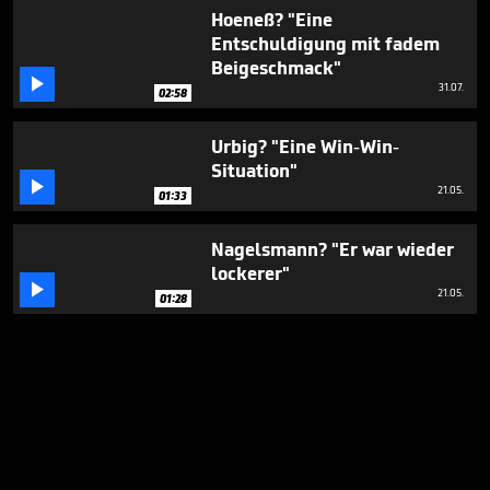
Hoeneß? "Eine
Entschuldigung mit fadem
Beigeschmack"

31.07.
02:58
Urbig? "Eine Win-Win-
Situation"

21.05.
01:33
Nagelsmann? "Er war wieder
lockerer"

21.05.
01:28