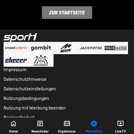
ZUR STARTSEITE
Impressum
Datenschutzhinweise
Datenschutzeinstellungen
Nutzungsbedingungen
Nutzung mit Werbung beenden
Barrierefreiheit





Copyright ©
2026
Sport1 GmbH. Alle Rechte vorbehalten.
Home
Newsticker
Ergebnisse
Mediathek
Live TV