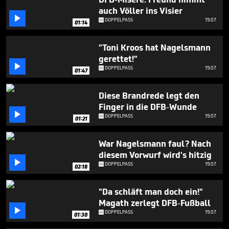
minute,
auch Völler ins Visier
29

seconds
DOPPELPASS
19.07.
01:14
"Toni Kroos hat Nagelsmann
gerettet!"

DOPPELPASS
19.07.
01:47
Diese Brandrede legt den
Finger in die DFB-Wunde

DOPPELPASS
19.07.
01:21
War Nagelsmann faul? Nach
diesem Vorwurf wird's hitzig

DOPPELPASS
19.07.
02:18
"Da schläft man doch ein!"
Magath zerlegt DFB-Fußball

DOPPELPASS
19.07.
01:30