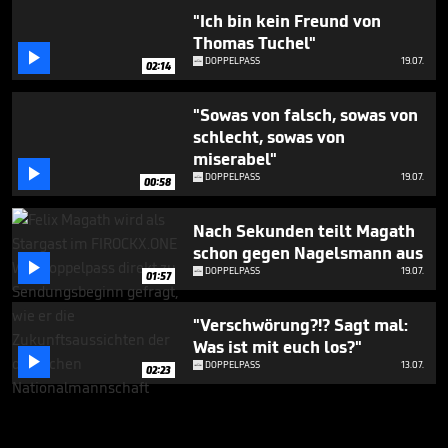
"Ich bin kein Freund von
Thomas Tuchel"

DOPPELPASS
19.07.
02:14
"Sowas von falsch, sowas von
schlecht, sowas von
miserabel"

DOPPELPASS
19.07.
00:58
Nach Sekunden teilt Magath
schon gegen Nagelsmann aus

DOPPELPASS
19.07.
01:57
"Verschwörung?!? Sagt mal:
Was ist mit euch los?"

DOPPELPASS
13.07.
02:23