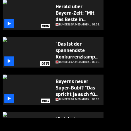
Herold über
Bayern-Zeit: "Mit
das Beste in

Europa"
BUNDESLIGA MEDIATHEK HIGHLIGHTS
06.08.
01:02
"Das ist der
spannendste
Konkurrenzkampf

beim FC Bayern"
BUNDESLIGA MEDIATHEK HIGHLIGHTS
06.08.
00:52
Bayerns neuer
Super-Bubi? "Das
spricht ja auch für

sich"
BUNDESLIGA MEDIATHEK HIGHLIGHTS
06.08.
01:15
"Er ist ein
Geschenk für die