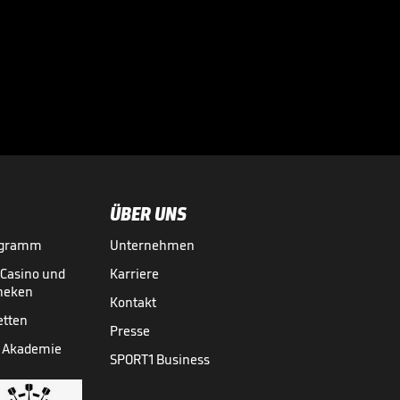
Sportdirektor
spricht Machtwort
bei BVB-Star

BUNDESLIGA MEDIATHEK HIGHLIGHTS
06.08.
00:34
ÜBER UNS
ogramm
Unternehmen
-Casino und
Karriere
theken
Kontakt
etten
Presse
 Akademie
SPORT1 Business