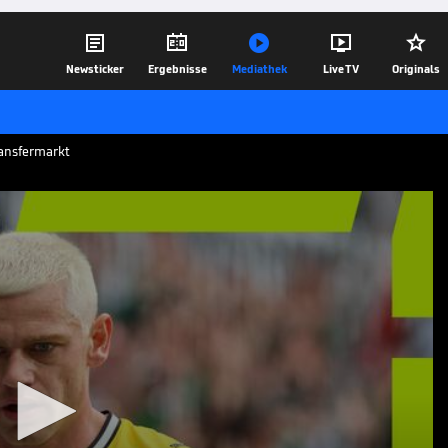





Newsticker
Ergebnisse
Mediathek
Live TV
Originals
ransfermarkt
i
B-Profi
ussia Dortmund mit starken Leistungen
nen Bundesliga-Saison nachhaltig ins
20.05.26