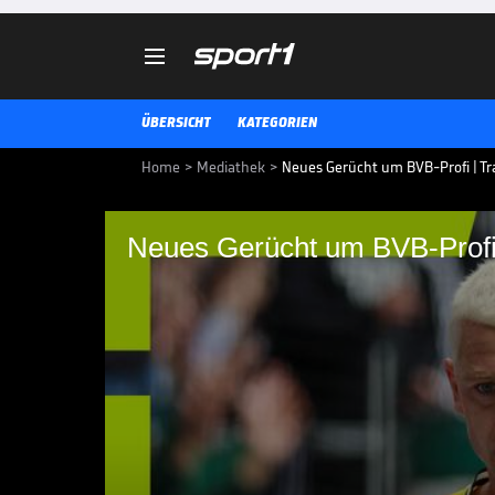

ÜBERSICHT
KATEGORIEN
Home
>
Mediathek
>
Neues Gerücht um BVB-Profi | T
Neues Gerücht um BVB-Prof
Neues Gerücht um BV
Julian Ryerson hat sich bei Bor
und 15 Vorlagen in der vergange
Rampenlicht gespielt.
BUNDESLIGA MEDIATHEK HIGHLIGHTS