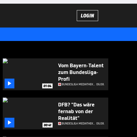
LOGIN
Vom Bayern-Talent
zum Bundesliga-
Profi

BUNDESLIGA MEDIATHEK HIGHLIGHTS
06.08.
01:04
DFB? "Das wäre
fernab von der
Realität"

BUNDESLIGA MEDIATHEK HIGHLIGHTS
06.08.
00:41