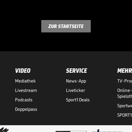
ZUR STARTSEITE
VIDEO
SERVICE
MEHR
Mediathek
News-App
TV-Pr
Livestream
Liveticker
Online
Spielo
Podcasts
Sport1 Deals
Sportw
Doppelpass
SPORT1