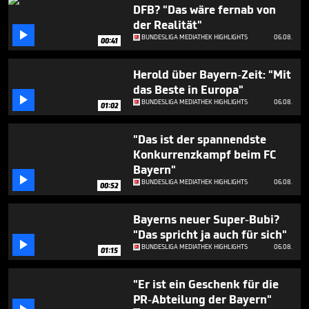
38
DFB? "Das wäre fernab von
seconds
der Realität"

BUNDESLIGA MEDIATHEK HIGHLIGHTS
06.08.
00:41
Herold über Bayern-Zeit: "Mit
das Beste in Europa"

BUNDESLIGA MEDIATHEK HIGHLIGHTS
06.08.
01:02
"Das ist der spannendste
Konkurrenzkampf beim FC
Bayern"

BUNDESLIGA MEDIATHEK HIGHLIGHTS
06.08.
00:52
Bayerns neuer Super-Bubi?
"Das spricht ja auch für sich"

BUNDESLIGA MEDIATHEK HIGHLIGHTS
06.08.
01:15
"Er ist ein Geschenk für die
PR-Abteilung der Bayern"