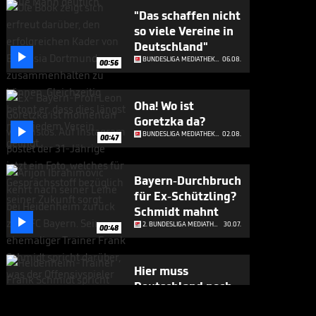
"Das schaffen nicht
so viele Vereine in
Deutschland"

BUNDESLIGA MEDIATHEK HIGHLIGHTS
06.08.
00:56
Oha! Wo ist
Goretzka da?

BUNDESLIGA MEDIATHEK HIGHLIGHTS
02.08.
00:47
Bayern-Durchbruch
für Ex-Schützling?
Schmidt mahnt

2. BUNDESLIGA MEDIATHEK HIGHLIGHTS
30.07.
00:48
Hier muss
Deutschland noch
viel vom

2. BUNDESLIGA MEDIATHEK HIGHLIGHTS
30.07.