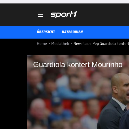

ÜBERSICHT
KATEGORIEN
Home
>
Mediathek
>
Newsflash: Pep Guardiola konter
Guardiola kontert Mourinho
Guardiola kontert M
Der City-Coach hat Stellung zu d
genommen. Der ist der Meinung, 
Länderspielpause Druck auf Engl
ausgeübt, um Raheem Sterling z