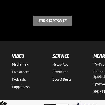
ZUR STARTSEITE
VIDEO
SERVICE
MEHR
Mediathek
News-App
TV-Pr
Livestream
Liveticker
Online
Spielo
Podcasts
Sport1 Deals
Sportw
Doppelpass
SPORT1