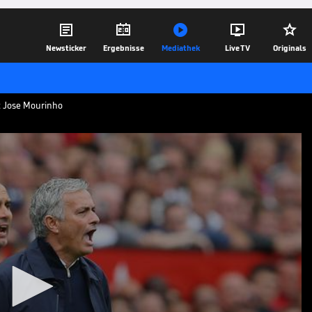





Newsticker
Ergebnisse
Mediathek
Live TV
Originals
t Jose Mourinho
ourinho
en Vorwürfen des Spurs-Trainer
die Citizens hätten vor der vergangenen
ands Nationaltrainer Gareth Southgate
u schonen.
21.11.20