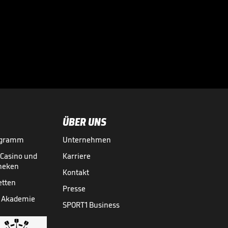
Infantino lockt mit
Milliarden:
Investorenplan der

FIFA
WM 2026
29.07.
00:53
ÜBER UNS
ogramm
Unternehmen
-Casino und
Karriere
theken
Kontakt
etten
Presse
 Akademie
SPORT1 Business