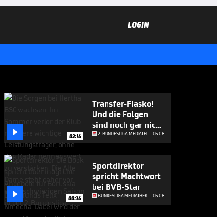
LOGIN
Transfer-Fiasko!
Und die Folgen
sind noch gar nicht

abzusehen
2. BUNDESLIGA MEDIATHEK HIGHLIGHTS
06.08.
02:14
Sportdirektor
spricht Machtwort
bei BVB-Star

BUNDESLIGA MEDIATHEK HIGHLIGHTS
06.08.
00:34