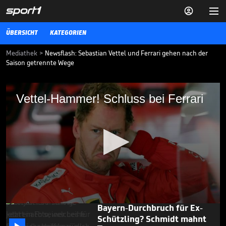


ÜBERSICHT
KATEGORIEN
Mediathek
>
Newsflash: Sebastian Vettel und Ferrari gehen nach der
Saison getrennte Wege
Vettel-Hammer! Schluss bei Ferrari
Vettel-Hammer! Schluss bei Ferrari
Sebastian Vettel und die Scuderia Ferrari gehen nach der Saison
2020 getrennte Wege. Ein Angebot für ein weiteres Jahr lehnt der
Deutsche ab.
12.05.20
Oha! Wo ist Goretzka da?

BUNDESLIGA MEDIATHEK HIGHLIGHTS
02.08.
00:47
0
Bayern-Durchbruch für Ex-
seconds
Schützling? Schmidt mahnt
of