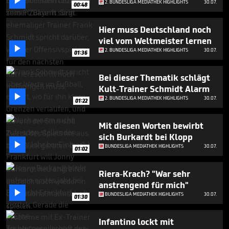

2. BUNDESLIGA MEDIATHEK HIGHLIGHTS
30.07.
3
00:48
minutes,
8
Hier muss Deutschland noch
seconds
viel vom Weltmeister lernen

2. BUNDESLIGA MEDIATHEK HIGHLIGHTS
30.07.
01:36
Bei dieser Thematik schlägt
Kult-Trainer Schmidt Alarm

2. BUNDESLIGA MEDIATHEK HIGHLIGHTS
30.07.
01:22
Mit diesen Worten bewirbt
sich Burkardt bei Klopp

BUNDESLIGA MEDIATHEK HIGHLIGHTS
30.07.
01:02
Riera-Krach? "War sehr
anstrengend für mich"

BUNDESLIGA MEDIATHEK HIGHLIGHTS
30.07.
01:30
Infantino lockt mit