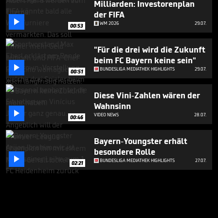
Milliarden: Investorenplan
der FIFA

WM 2026
29.07.
00:53
"Für die drei wird die Zukunft
beim FC Bayern keine sein"

BUNDESLIGA MEDIATHEK HIGHLIGHTS
29.07.
00:51
Diese Vini-Zahlen wären der
Wahnsinn

VIDEO NEWS
28.07.
00:46
Bayern-Youngster erhält
besondere Rolle

BUNDESLIGA MEDIATHEK HIGHLIGHTS
27.07.
02:21