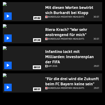
Mit diesen Worten bewirbt
sich Burkardt bei Klopp

BUNDESLIGA MEDIATHEK HIGHLIGHTS
30.07.
01:02
Riera-Krach? "War sehr
anstrengend für mich"

BUNDESLIGA MEDIATHEK HIGHLIGHTS
30.07.
01:30
Infantino lockt mit
Milliarden: Investorenplan
der FIFA

WM 2026
29.07.
00:53
"Für die drei wird die Zukunft
beim FC Bayern keine sein"

BUNDESLIGA MEDIATHEK HIGHLIGHTS
29.07.
00:51