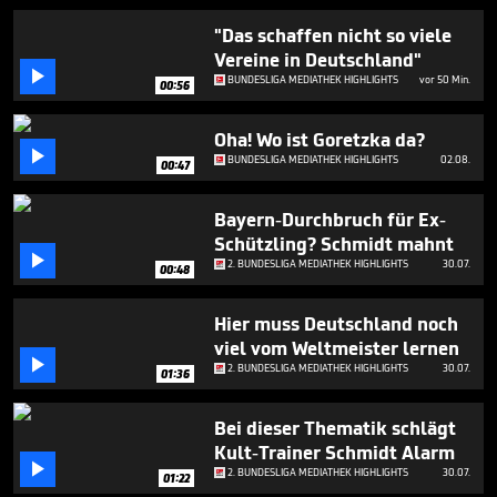
2
minutes,
"Das schaffen nicht so viele
59
Vereine in Deutschland"
seconds

BUNDESLIGA MEDIATHEK HIGHLIGHTS
vor 50 Min.
00:56
Oha! Wo ist Goretzka da?

BUNDESLIGA MEDIATHEK HIGHLIGHTS
02.08.
00:47
Bayern-Durchbruch für Ex-
Schützling? Schmidt mahnt

2. BUNDESLIGA MEDIATHEK HIGHLIGHTS
30.07.
00:48
Hier muss Deutschland noch
viel vom Weltmeister lernen

2. BUNDESLIGA MEDIATHEK HIGHLIGHTS
30.07.
01:36
Bei dieser Thematik schlägt
Kult-Trainer Schmidt Alarm

2. BUNDESLIGA MEDIATHEK HIGHLIGHTS
30.07.
01:22