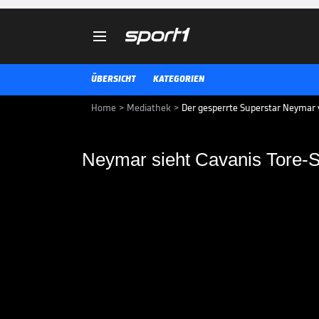

ÜBERSICHT
KATEGORIEN
Home
>
Mediathek
>
Der gesperrte Superstar Neymar 
Neymar sieht Cavanis Tore-
Neymar sieht Cavani
Während Neymar nur auf der Trib
den OGC Nizza von Lucien Favre 
ExBundesligastar unterläuft zud
VIDEO NEWS