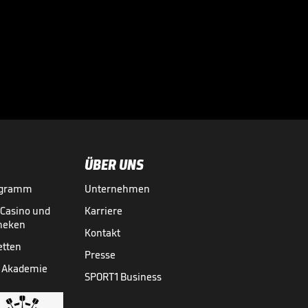
Wahnsinn

VIDEO NEWS
28.07.
00:46
ÜBER UNS
ogramm
Unternehmen
-Casino und
Karriere
theken
Kontakt
etten
Presse
 Akademie
SPORT1 Business