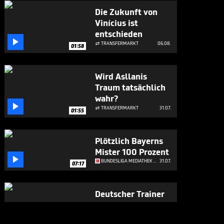
Die Zukunft von
Vinícius ist
entschieden

TRANSFERMARKT
06.08.

01:58
Wird Asllanis
Traum tatsächlich
wahr?

TRANSFERMARKT
31.07.

01:55
Plötzlich Bayerns
Mister 100 Prozent

BUNDESLIGA MEDIATHEK HIGHLIGHTS
31.07.
07:17
Deutscher Trainer
wohl im Anflug auf
Woltemade-Klub