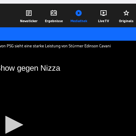





Newsticker
Ergebnisse
Mediathek
Live TV
Originals
von PSG sieht eine starke Leistung von Stürmer Edinson Cavani
Show gegen Nizza
s Tore-Show gegen Nizza
üne sitzt, zerlegt Tor-Maschine Cavani
fast im Alleingang. Einem
em ein Eigentor.
27.10.17