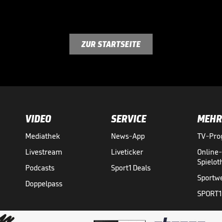
ZUR STARTSEITE
VIDEO
SERVICE
MEHR
Mediathek
News-App
TV-Pr
Livestream
Liveticker
Online
Spielo
Podcasts
Sport1 Deals
Sportw
Doppelpass
SPORT1