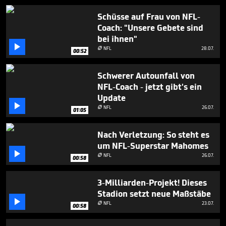
44
seconds
Schüsse auf Frau von NFL-
Coach: "Unsere Gebete sind
bei ihnen"

NFL
28.07.

00:52
Schwerer Autounfall von
NFL-Coach - jetzt gibt's ein
Update

NFL
26.07.

01:05
Nach Verletzung: So steht es
um NFL-Superstar Mahomes

NFL
26.07.

00:58
3-Milliarden-Projekt! Dieses
Stadion setzt neue Maßstäbe

NFL
23.07.

00:58