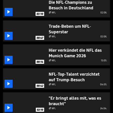
Die NFL-Champions zu
Besuch in Deutschland

NFL
02.06.

03:10
Trade-Beben um NFL-
Superstar

NFL
02.06.

00:47
Hier verkündet die NFL das
Munich Game 2026

NFL
13.05.

00:14
NFL-Top-Talent verzichtet
auf Trump-Besuch

NFL
04.05.

00:42
"Er bringt alles mit, was es
braucht"

NFL
24.04.

02:10